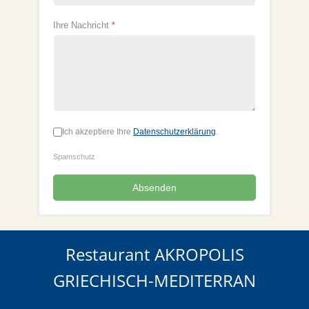
Ihre Nachricht
*
Ich akzeptiere Ihre
Datenschutzerklärung
.
Datenschutz akzeptiert (1=ja)
*
Spamschutz
Absenden
Restaurant AKROPOLIS
GRIECHISCH-MEDITERRAN